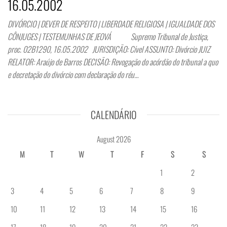
16.05.2002
DIVÓRCIO | DEVER DE RESPEITO | LIBERDADE RELIGIOSA | IGUALDADE DOS
CÔNJUGES | TESTEMUNHAS DE JEOVÁ Supremo Tribunal de Justiça,
proc. 02B1290, 16.05.2002 JURISDIÇÃO: Cível ASSUNTO: Divórcio JUIZ
RELATOR: Araújo de Barros DECISÃO: Revogação do acórdão do tribunal a quo
e decretação do divórcio com declaração do réu…
CALENDÁRIO
August 2026
M
T
W
T
F
S
S
1
2
3
4
5
6
7
8
9
10
11
12
13
14
15
16