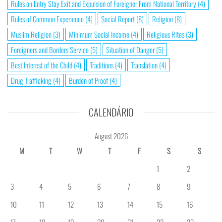
Rules on Entry Stay Exit and Expulsion of Foreigner From National Territory
(4)
Rules of Common Experience
(4)
Social Report
(8)
Religion
(8)
Muslim Religion
(3)
Minimum Social Income
(4)
Religious Rites
(3)
Foreigners and Borders Service
(5)
Situation of Danger
(5)
Best Interest of the Child
(4)
Traditions
(4)
Translation
(4)
Drug Trafficking
(4)
Burden of Proof
(4)
CALENDÁRIO
August 2026
M
T
W
T
F
S
S
1
2
3
4
5
6
7
8
9
10
11
12
13
14
15
16