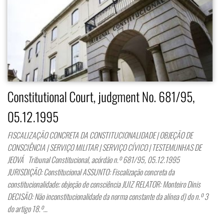
Constitutional Court, judgment No. 681/95,
05.12.1995
FISCALIZAÇÃO CONCRETA DA CONSTITUCIONALIDADE | OBJEÇÃO DE
CONSCIÊNCIA | SERVIÇO MILITAR | SERVIÇO CÍVICO | TESTEMUNHAS DE
JEOVÁ Tribunal Constitucional, acórdão n.º 681/95, 05.12.1995
JURISDIÇÃO: Constitucional ASSUNTO: Fiscalização concreta da
constitucionalidade; objeção de consciência JUIZ RELATOR: Monteiro Dinis
DECISÃO: Não inconstitucionalidade da norma constante da alínea d) do n.º 3
do artigo 18.º…