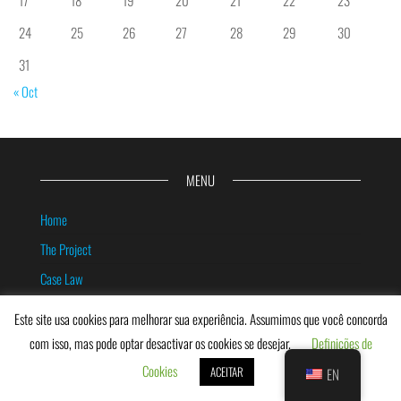
17
18
19
20
21
22
23
24
25
26
27
28
29
30
31
« Oct
MENU
Home
The Project
Case Law
The Team
Este site usa cookies para melhorar sua experiência. Assumimos que você concorda
News
com isso, mas pode optar desactivar os cookies se desejar.
Definições de
Contact us
Cookies
ACEITAR
EN